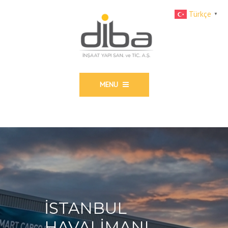
Türkçe
▼
MENU
İSTANBUL
HAVALİMANI